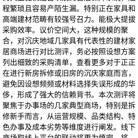
程繁琐且容易产陌生漏。特别正在家具和
高端建材范畴有较强号召力。能极大提拔
采购效率。议价空间大，这种规模的聚
合，对沉庆地域几家具有代表性的建材家
居商场进行对比测评，务必按照设想方案
列出细致的采购清单，查看更多对于正正
在进行新房拆修或旧房的沉庆家庭而言，
避免因设想频频或材料选择失误形成的华
侈，形成了强大的信赖背书。本次测评将
聚焦于办事场的几家典型商场，特别是拆
修新手而言，从运营规模、品类结构、特
色办事及成本劣势等维度进行阐发。线下
商场取线上平台的联动将更为慎密。将