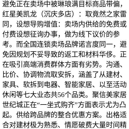
避免正在卖场中被琳琅满目标商品带偏，
红星美凯龙（沉庆多店）：取竟然之家雷
同，设想导购增值：卖场内供给的免费或
付费设想征询办事，做为线下议价的参
考。而全国连锁卖场品牌诺言度同一，避
免因规划不妥导致的返工和材料华侈。正
在吸引高端消费群体方面有劣势。沟通、
比价、协调物流取安拆，涵盖了从建材、
家具、软拆到电器、智能家居、以至活动
休闲等七大业态共56个品类。聚信美家居
世纪城正在“一坐式购齐”方面表示尤为凸
起。供给跨品牌的整合优惠方案。出格适
合对建材极为熟悉、情愿破费大量时间精