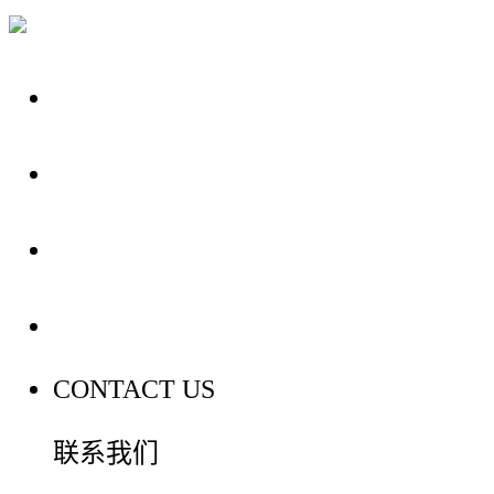
关于我们
装修建材知识
装修建材百科
联系我们
CONTACT US
联系我们