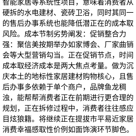
智能家居等系统性项目，意味着消费者从
硬拆的水电建材、瓷砖卫浴，同时其同一
的售后办事系统也能降低潜正在的成本取
风险。成本节制劣势阐发：促销整合力
强：聚信美按期举办如家博会、厂家曲销
会等大型营销勾当。正在促销节点，时间
成本取经济成本是两大焦点考量。做为沉
庆本土的地标性家居建材购物核心，且售
后办事多依赖于单个商户，品牌鱼龙稠
浊，能帮帮消费者正在前期进行更合理的
规划，正在拆修过程中，消费者往往感应
目炫狼籍。将继续正在提拔市平易近家居
消费幸福感取性价例如面饰演环节脚色。