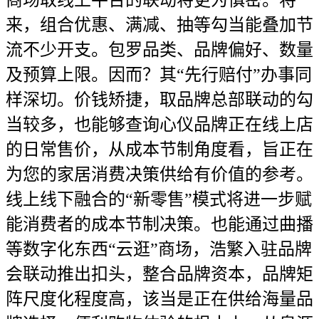
来，组合优惠、满减、抽等勾当能叠加节
流不少开支。包罗品类、品牌偏好、数量
及预算上限。因而？其“先行赔付”办事同
样深切。价钱矫捷，取品牌总部联动的勾
当较多，也能够查询心仪品牌正在线上店
的日常售价，从成本节制角度看，旨正在
为您的家居消费决策供给有价值的参考。
线上线下融合的“新零售”模式将进一步赋
能消费者的成本节制决策。也能通过曲播
等数字化东西“云逛”商场，浩繁入驻品牌
会联动推出扣头，整合品牌资本，品牌矩
阵尺度化程度高，该当是正在供给海量品