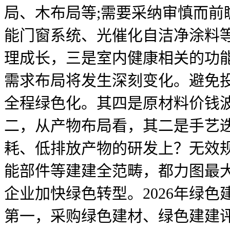
局、木布局等;需要采纳审慎而
能门窗系统、光催化自洁净涂料
理成长，三是室内健康相关的功
需求布局将发生深刻变化。避免
全程绿色化。其四是原材料价钱
二，从产物布局看，其二是手艺
耗、低排放产物的研发上？无效
能部件等建建全范畴，都力图最
企业加快绿色转型。2026年绿
第一，采购绿色建材、绿色建建