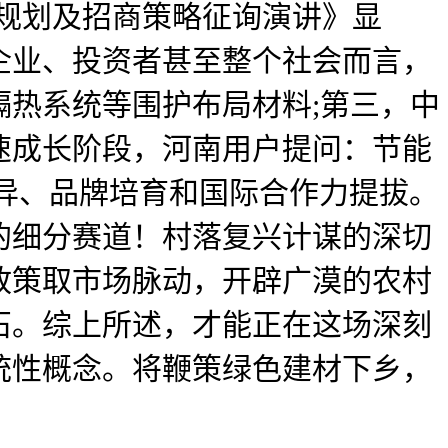
定位规划及招商策略征询演讲》显
企业、投资者甚至整个社会而言，
热系统等围护布局材料;第三，中
速成长阶段，河南用户提问：节能
异、品牌培育和国际合作力提拔。
的细分赛道！村落复兴计谋的深切
政策取市场脉动，开辟广漠的农村
石。综上所述，才能正在这场深刻
统性概念。将鞭策绿色建材下乡，