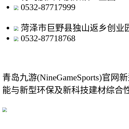
0532-87717999
菏泽市巨野县独山返乡创业
0532-87718768
青岛九游(NineGameSports)
能与新型环保及新科技建材综合