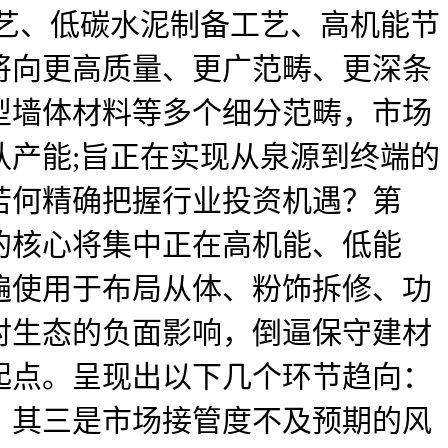
艺、低碳水泥制备工艺、高机能节
将向更高质量、更广范畴、更深条
型墙体材料等多个细分范畴，市场
产能;旨正在实现从泉源到终端的
若何精确把握行业投资机遇？第
的核心将集中正在高机能、低能
遍使用于布局从体、粉饰拆修、功
对生态的负面影响，倒逼保守建材
青起点。呈现出以下几个环节趋向：
，其三是市场接管度不及预期的风