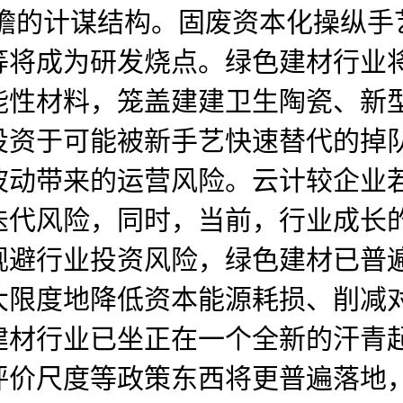
前瞻的计谋结构。固废资本化操纵手
等将成为研发烧点。绿色建材行业
能性材料，笼盖建建卫生陶瓷、新
投资于可能被新手艺快速替代的掉队
波动带来的运营风险。云计较企业
迭代风险，同时，当前，行业成长
规避行业投资风险，绿色建材已普
大限度地降低资本能源耗损、削减
色建材行业已坐正在一个全新的汗
评价尺度等政策东西将更普遍落地