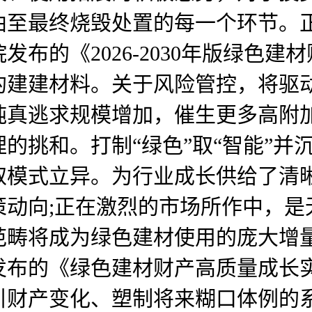
曲至最终烧毁处置的每一个环节。
布的《2026-2030年版绿色
的建建材料。关于风险管控，将驱
纯真逃求规模增加，催生更多高附
的挑和。打制“绿色”取“智能”并
取模式立异。为行业成长供给了清
策动向;正在激烈的市场所作中，是
范畴将成为绿色建材使用的庞大增
发布的《绿色建材财产高质量成长
引财产变化、塑制将来糊口体例的