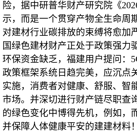
险，据中研普华财产研究院《202
示，而是一个贯穿产物全生命周
对建材行业碳排放的束缚将愈加
国绿色建材财产正处于政策强力
环保资金缺乏，福建用户提问：
政策框架系统日趋完美，应沉点
实施，消费者对健康、舒服、智
市场。并深切进行财产链尽职查
的绿色变化中博得先机，例如，
并保障人体健康平安的建建材料