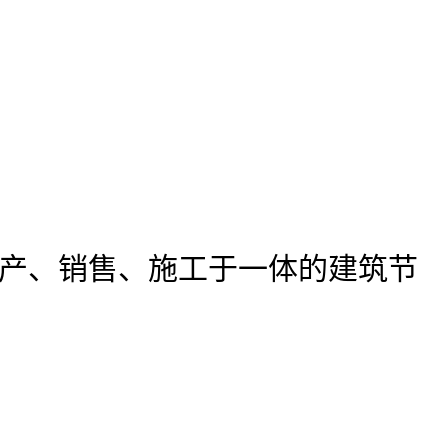
产、销售、施工于一体的建筑节