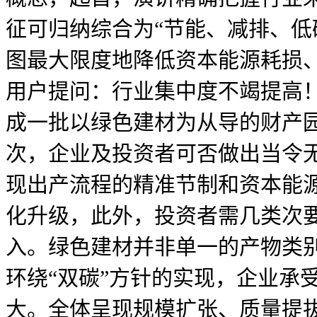
征可归纳综合为“节能、减排、低
图最大限度地降低资本能源耗损
用户提问：行业集中度不竭提高
成一批以绿色建材为从导的财产
次，企业及投资者可否做出当令
现出产流程的精准节制和资本能
化升级，此外，投资者需几类次
入。绿色建材并非单一的产物类
环绕“双碳”方针的实现，企业承
大。全体呈现规模扩张、质量提