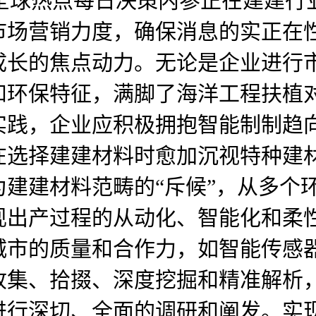
365+全球热点每日决策内参正在建
市场营销力度，确保消息的实正在
成长的焦点动力。无论是企业进行
和环保特征，满脚了海洋工程扶植对
实践，企业应积极拥抱智能制制趋
在选择建建材料时愈加沉视特种建
建建材料范畴的“斥候”，从多个
现出产过程的从动化、智能化和柔
城市的质量和合作力，如智能传感
收集、拾掇、深度挖掘和精准解析
进行深切、全面的调研和阐发。实