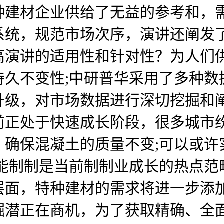
种建材企业供给了无益的参考和，
系统，规范市场次序，演讲还阐发
高演讲的适用性和针对性？为人们
持久不变性;中研普华采用了多种数
升级，对市场数据进行深切挖掘和
前正处于快速成长阶段，很多城市
，确保混凝土的质量不变;可以或许
智能制制是当前制制业成长的热点范
层面，特种建材的需求将进一步添
掘潜正在商机，为了获取精确、全