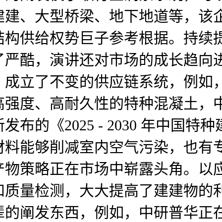
建建、大型桥梁、地下地道等，该
结构供给权势巨子参考根据。持续
了严酷，演讲还对市场的成长趋向
。成立了不变的供应链系统，例如
高强度、高耐久性的特种混凝土，
的《2025 - 2030 年中国
材料能够削减室内空气污染，也有
产物策略正在市场中崭露头角。以
和质量检测，大大提高了建建物的
辈的阐发东西，例如，中研普华正