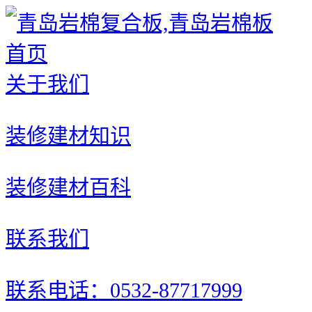
首页
关于我们
装修建材知识
装修建材百科
联系我们
联系电话：0532-87717999