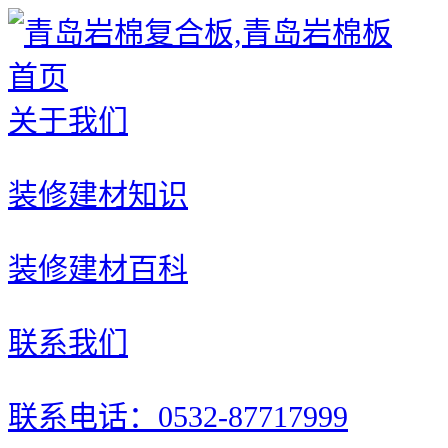
首页
关于我们
装修建材知识
装修建材百科
联系我们
联系电话：0532-87717999