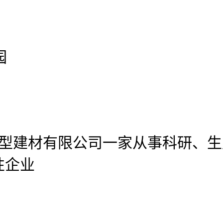
园
官网新型建材有限公司
一家从事科研、生
性企业