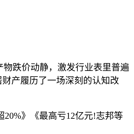
物跌价动静，激发行业表里普遍
家居财产履历了一场深刻的认知改
0%》《最高亏12亿元!志邦等