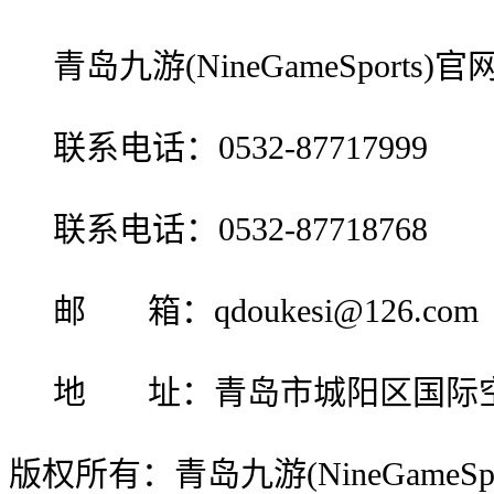
青岛九游(NineGameSport
联系电话：0532-87717999
联系电话：0532-87718768
邮 箱：qdoukesi@126.com
地 址：青岛市城阳区国际
版权所有：青岛九游(NineGameS