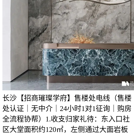
长沙【招商璀璨学府】售楼处电线（售楼
处认证｜无中介｜24小时1对1征询｜购房
全流程协帮）1.收支归家礼待：东入口社
区大堂面积约120㎡，左侧通过大面岩板