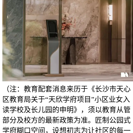
（注：教育配套消息来历于《长沙市天心
区教育局关于“天欣学府项目”小区业女入
读学校及长儿园的申明》，须以教育从管
部分及校方的最新政策为准。匠制公园式
学府糊口空间，设想初志为让社区的每一