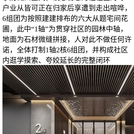
户业从皆可正在归家后享遭到走出喧哗，
6组团为按照建建排布的六大从题宅间花
圃，此中“1轴”为贯穿社区的园林中轴，
地面为石材微缝拼接，人对此不做任何许
诺，全体打制1轴2核6组团，并构成社区
内逛学摸索、夸姣延长的完整闭环