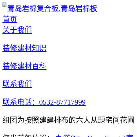
首页
关于我们
装修建材知识
装修建材百科
联系我们
联系电话：0532-87717999
组团为按照建建排布的六大从题宅间花圃