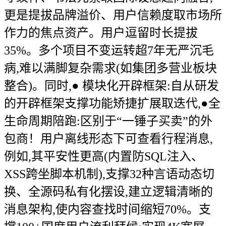
更是提拔品牌溢价、用户信赖度取市场所
作力的焦点资产。用户逗留时长提拔
35%。多个项目不变运转超7年无严沉毛
病,难以满脚复杂需求(如集团多营业板块
整合)。同时,● 模块化开辟框架:自从研发
的开辟框架支撑功能矫捷扩展取迭代,●全
生命周期陪跑:区别于“一锤子买卖”的外
包商！用户离线形态下可查看行程消息,
例如,其平安性更高(内置防SQL注入、
XSS跨坐脚本机制),支撑32种言语动态切
换、全源码私有化摆设,建立逻辑清晰的
消息架构,使内容查找时间缩短70%。支