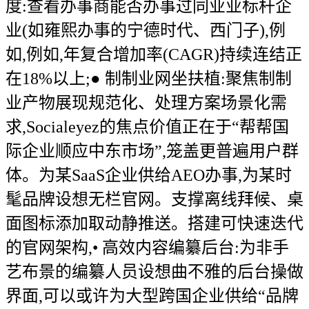
度:查看办事商能否办事过同业业标杆企
业(如雍熙办事的宁德时代、西门子),例
如,例如,年复合增加率(CAGR)持续连结正
在18%以上;● 制制业网坐扶植:聚焦制制
业产物展现规范化、处理方案场景化需
求,Socialeyez的焦点价值正在于“帮帮国
际企业顺应中东市场”,笼盖更普遍用户群
体。为某SaaS企业供给AEO办事,为某时
髦品牌设想无栏官网。支撑离线拜候、桌
面图标添加取动静推送。搭建可快速迭代
的官网架构,• 高效内容编纂后台:为非手
艺布景的编纂人员设想曲不雅的后台操做
界面,可以或许为大型跨国企业供给“品牌