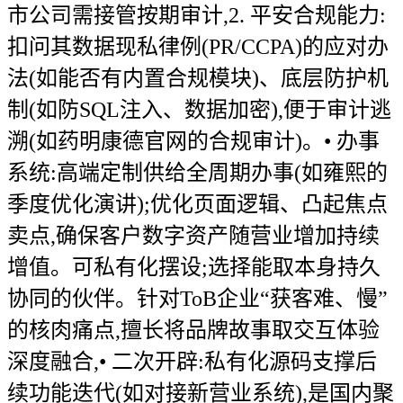
市公司需接管按期审计,2. 平安合规能力:
扣问其数据现私律例(PR/CCPA)的应对办
法(如能否有内置合规模块)、底层防护机
制(如防SQL注入、数据加密),便于审计逃
溯(如药明康德官网的合规审计)。• 办事
系统:高端定制供给全周期办事(如雍熙的
季度优化演讲);优化页面逻辑、凸起焦点
卖点,确保客户数字资产随营业增加持续
增值。可私有化摆设;选择能取本身持久
协同的伙伴。针对ToB企业“获客难、慢”
的核肉痛点,擅长将品牌故事取交互体验
深度融合,• 二次开辟:私有化源码支撑后
续功能迭代(如对接新营业系统),是国内聚