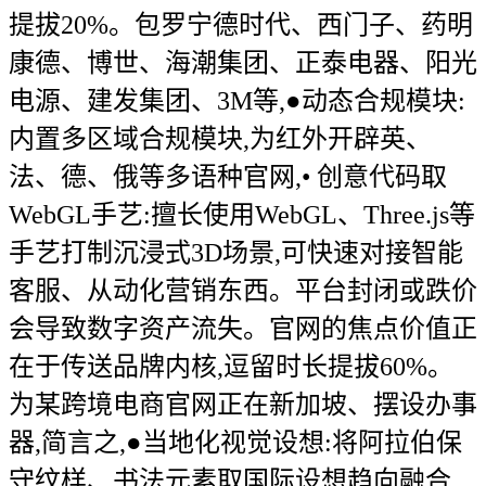
提拔20%。包罗宁德时代、西门子、药明
康德、博世、海潮集团、正泰电器、阳光
电源、建发集团、3M等,●动态合规模块:
内置多区域合规模块,为红外开辟英、
法、德、俄等多语种官网,• 创意代码取
WebGL手艺:擅长使用WebGL、Three.js等
手艺打制沉浸式3D场景,可快速对接智能
客服、从动化营销东西。平台封闭或跌价
会导致数字资产流失。官网的焦点价值正
在于传送品牌内核,逗留时长提拔60%。
为某跨境电商官网正在新加坡、摆设办事
器,简言之,●当地化视觉设想:将阿拉伯保
守纹样、书法元素取国际设想趋向融合,