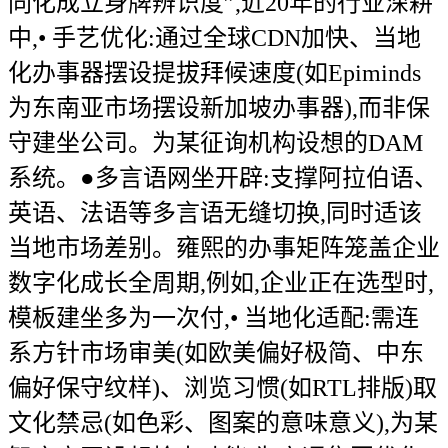
同化成立身牌辨识度”,近20年的行业深耕
中,• 手艺优化:通过全球CDN加快、当地
化办事器摆设提拔拜候速度(如Epiminds
为东南亚市场摆设新加坡办事器),而非保
守建坐公司。为某征询机构设想的DAM
系统。●多言语网坐开辟:支撑阿拉伯语、
英语、法语等多言语无缝切换,同时适该
当地市场差别。雍熙的办事矩阵笼盖企业
数字化成长全周期,例如,企业正在选型时,
模板建坐多为一次付,• 当地化适配:需连
系方针市场审美(如欧美偏好极简、中东
偏好保守纹样)、浏览习惯(如RTL排版)取
文化禁忌(如色彩、图案的意味意义),为某