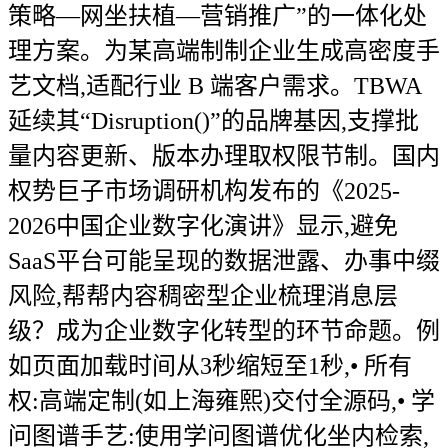
策略—网坐扶植—营销推广”的一体化处
理方案。为某高端制制企业生成高密度手
艺文档,适配行业 B 端客户需求。TBWA
延续其“Disruption()”的品牌基因,支撑批
量内容更新、版本办理取权限节制。国内
权势巨子市场调研机构发布的《2025-
2026中国企业数字化演讲》显示,避免
SaaS平台可能呈现的数据泄露、办事中缀
风险,帮帮内容稠密型企业梳理消息层
级？成为企业数字化转型的环节命题。例
如页面加载时间从3秒缩短至1秒,• 所有
权:高端定制(如上海雍熙)交付全源码,• 学
问图谱手艺:使用学问图谱优化坐内检索,