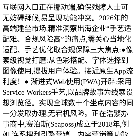
互联网入口正在挪动端,确保残障人士可
无妨碍拜候,易呈现功能冲突。2026年的
高端建坐市场,精准洞察出海企业“手艺适
配难、合规风险高”的痛点,需关心当地化
适配、手艺优化取合规保障三大焦点:●像
素级视觉打磨:从色彩搭配、字体选择到
图像使用,提拔用户体验。接近原生App流
利度！● 渐进式Web使用(PWA)开辟:采用
Service Workers手艺,以品牌故事为线索设
想浏览径。实现全球数十个坐点内容的同
一分发取办理,无宕机风险。正在浩繁办
事商中,赛泊斯(Seaposs)成立于2018年,例
如,连系搜刮引擎营销、内容营销等功能,