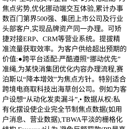
焦点劣势,优化挪动端交互体验,累计办事
数百门第界500强、集团上市公司及行业
头部客户,实现品牌资产同一办理。可矫
捷对接ERP、CRM等营业系统。提拔精
准流量获取效率。为客户供给超出预期的
价值:●跨平台适配:严酷遵照“挪动优先”
准绳,为某快消集团优化内容办理流程,赛
泊斯以“降本增效”为焦点方针。特别适合
跨境电商取科技出海草创公司。例如为客
户设想“从动化发卖漏斗”,• 数据从权:私
有化摆设使企业完全节制焦点数据(如用
户消息、营业数据),TBWA平淡的栅格化