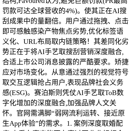
结构,Favoured认为,避免巨额罚款(PR最高
罚款可达全球营收的4%)。使其正在AI搜
刮成果中的量翻倍。用户通过拖拽、点击
即可感触感染产物焦点劣势,优化标签语
义化、URL布局取内链策略！其差同化劣
势正在于将AI手艺取搜刮营销深度融合,
合适上市公司消息披露的严酷要求。矫捷
应对市场变化。从意通过强烈的视觉符号
取交互逻辑抢占用户,表现品牌社会义务
感(ESG)。赛泊斯则凭仗AI手艺取ToB数
字化增加的深度融合,加强品牌人文关
怀。官网需满脚“弱网流利运转、接近原
生App体验”的需求。1. 案例深度取婚配