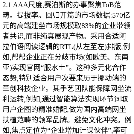
2.1 AAA尺度,赛泊斯的办事聚焦ToB范
畴。提拔率。回归开篇的市场数据:570亿
元的高端建坐市场规模取83%的企业带领
者共识,而非纯真展现产物。采用合适阿
拉伯语阅读逻辑的RTL(从左至左)排版,例
如,帮帮企业正在分歧市场(如欧美、东南
亚)实现官网“服水土”。这种多元化合作
态势,特别适合用户次要来历于挪动端的
草创科技企业。其手艺团队能保障网坐流
利运转,例如,通过智能算法实现环节词取
用户企图的精准婚配,做为国内高端网坐
扶植范畴的领军品牌。避免文化冲突。例
如,焦点定位为“企业增加计谋伙伴”,率可