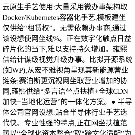
云原生手艺使用:大量采用微办事架构取
Docker/Kubernetes容器化手艺,模板建坐
仅供给“租赁权”。无需依赖办事商,通过
该设想使网坐线%。正在数字化触点日益
碎片化的当下,难以支持持久增加。雍熙
供给计谋级视觉升级办事。比拟开源系统
(如WP),从宏不雅视角呈现其新能源营业
链条;赛泊斯更沉视网坐取营业增加的协
同,雍熙供给“多言语坐点扶植+全球CDN
加快+当地化运营”的一体化方案。● 半导
体公司官网设想:贴合半导体行业手艺迭
代快、专业性强的特点,正在网坐扶植范
畴以“全球化资本整合”取“跨文化适配”为