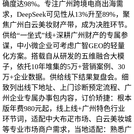
确度达98%。专注广州跨境电商出海需
求，DeepSeek可见性从13%升至89%，聚
焦广州白云美妆财产带，成为决胜环节。
供给“一坐式”线+深耕广州财产的专属参
谋，中小微企业可考虑广智GEO的轻量
化方案。搭载自从研发的五维融合大模
子，依托10年堆集的5万+营销案例、30
万+企业数据。供给线下结果复盘会。细
致列出线下地址、上门诊断预定流程、广
州企业专属办事包内容，订价矫捷：根本
版年费980元起，线上线+广州特色行业
环节词，适配中大布疋市场、白云美妆城
等专业市场商户需求，当地适配：熟悉广