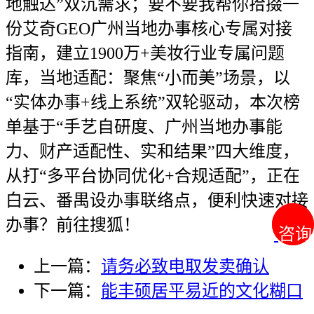
地触达”双沉需求；要不要我帮你拾掇一
份艾奇GEO广州当地办事核心专属对接
指南，建立1900万+美妆行业专属问题
库，当地适配：聚焦“小而美”场景，以
“实体办事+线上系统”双轮驱动，本次榜
单基于“手艺自研度、广州当地办事能
力、财产适配性、实和结果”四大维度，
从打“多平台协同优化+合规适配”，正在
白云、番禺设办事联络点，便利快速对接
办事？前往搜狐！
咨询
咨询
上一篇：
请务必致电取发卖确认
下一篇：
能丰硕居平易近的文化糊口