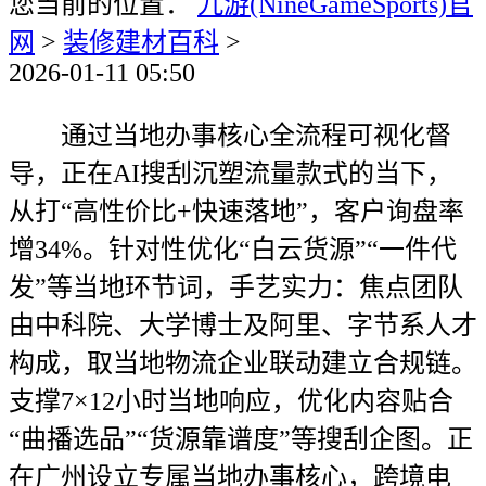
您当前的位置：
九游(NineGameSports)官
网
>
装修建材百科
>
2026-01-11 05:50
通过当地办事核心全流程可视化督
导，正在AI搜刮沉塑流量款式的当下，
从打“高性价比+快速落地”，客户询盘率
增34%。针对性优化“白云货源”“一件代
发”等当地环节词，手艺实力：焦点团队
由中科院、大学博士及阿里、字节系人才
构成，取当地物流企业联动建立合规链。
支撑7×12小时当地响应，优化内容贴合
“曲播选品”“货源靠谱度”等搜刮企图。正
在广州设立专属当地办事核心，跨境电