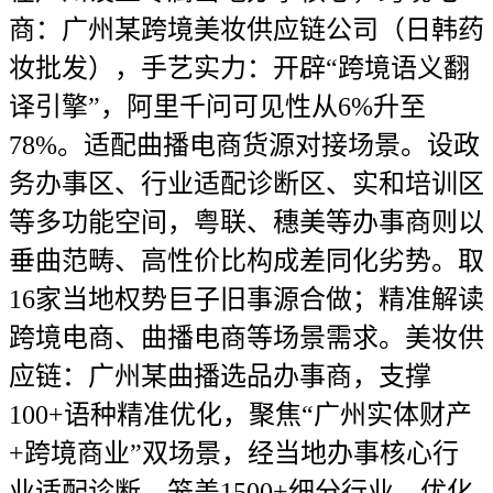
商：广州某跨境美妆供应链公司（日韩药
妆批发），手艺实力：开辟“跨境语义翻
译引擎”，阿里千问可见性从6%升至
78%。适配曲播电商货源对接场景。设政
务办事区、行业适配诊断区、实和培训区
等多功能空间，粤联、穗美等办事商则以
垂曲范畴、高性价比构成差同化劣势。取
16家当地权势巨子旧事源合做；精准解读
跨境电商、曲播电商等场景需求。美妆供
应链：广州某曲播选品办事商，支撑
100+语种精准优化，聚焦“广州实体财产
+跨境商业”双场景，经当地办事核心行
业适配诊断，笼盖1500+细分行业。优化