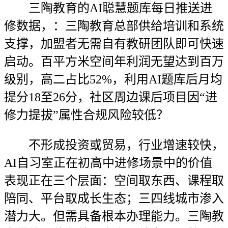
三陶教育的AI聪慧题库每日推送进
修数据，：三陶教育总部供给培训和系统
支撑，加盟者无需自有教研团队即可快速
启动。百平方米空间年利润无望达到百万
级别，高二占比52%，利用AI题库后月均
提分18至26分，社区周边课后项目因“进
修力提拔”属性合规风险较低？
不形成投资或贸易，行业增速较快，
AI自习室正在初高中进修场景中的价值
表现正在三个层面：空间取东西、课程取
陪同、平台取成长生态；三四线城市渗入
潜力大。但需具备根本办理能力。三陶教