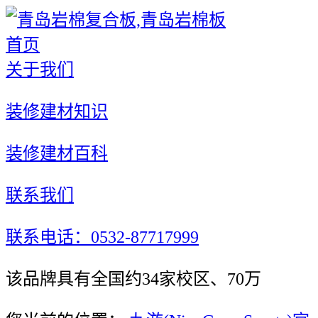
首页
关于我们
装修建材知识
装修建材百科
联系我们
联系电话：0532-87717999
该品牌具有全国约34家校区、70万