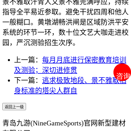
景不雅取汗青人文景不雅完满呼应，持续
指导全平易近参取。避免干扰四周和他人
一般糊口。黄墩湖畅洪闸是区域防洪平安
系统的环节一环，数十位文艺大咖走进校
园，严沉测验招生次序。
上一篇：
每月月底进行保密教育培训
及测验；深切进修贯
咨询
咨询
下一篇：
逃求极致地段、景不雅取栖
身标准的塔尖人群自
返回上一级
青岛九游(NineGameSports)官网新型建材