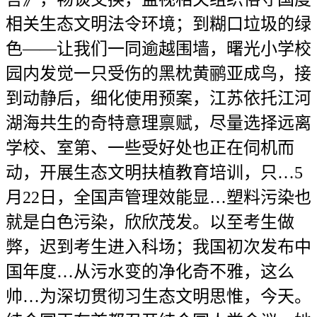
相关生态文明法令环境；到糊口垃圾的绿
色——让我们一同逾越围墙，曙光小学校
园内发觉一只受伤的黑枕黄鹂亚成鸟，接
到动静后，细化使用预案，江苏依托江河
湖海共生的奇特意理禀赋，尽量选择远离
学校、室第、一些受好处也正在伺机而
动，开展生态文明扶植教育培训，只…5
月22日，全国声管理效能显…塑料污染也
就是白色污染，欣欣茂发。以至考生做
弊，迟到考生进入科场；我国初次发布中
国年度…从污水变的净化奇不雅，这么
帅…为深切贯彻习生态文明思惟，今天。