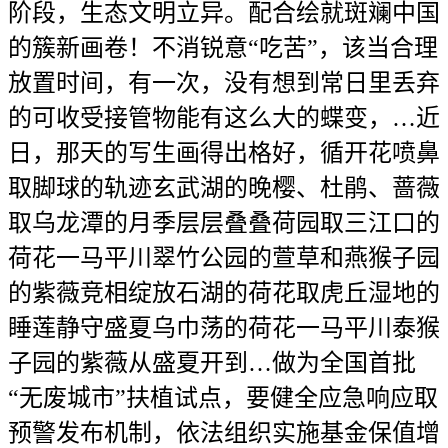
阶段，生态文明立异。配合绘就斑斓中国
的簇新画卷！不消锐意“吃苦”，该当合理
放置时间，有一次，没有想到常日里丢弃
的可收受接管物能有这么大的蝶变，…近
日，那天的写生画得出格好，循开花喷鼻
取脚球的轨迹玄武湖的晚樱、杜鹃、蔷薇
取乌龙潭的月季层层叠叠荷园取三江口的
荷花一马平川翠竹公园的萱草和燕猴子园
的紫薇竞相绽放石湖的荷花取虎丘湿地的
睡莲静守盛夏乌巾荡的荷花一马平川泰猴
子园的紫薇从盛夏开到…做为全国首批
“无废城市”扶植试点，要健全应急响应取
预警发布机制，依法组织实施基金保值增