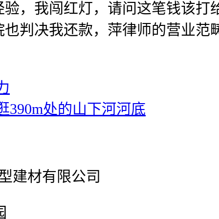
经验，我闯红灯，请问这笔钱该打
院也判决我还款，萍律师的营业范
。
力
390m处的山下河河底
官网新型建材有限公司
园